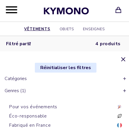
VÊTEMENTS
OBJETS
ENSEIGNES
Filtré par
4 produits
Réinitialiser les filtres
Catégories
Genres (1)
Pour vos événements
Éco-responsable
Fabriqué en France
Chemises
Chemises
Polos manches courtes
Chemises