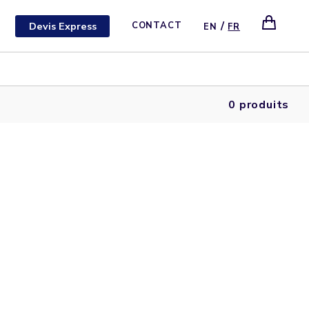
/
Devis Express
CONTACT
EN
FR
0 produits