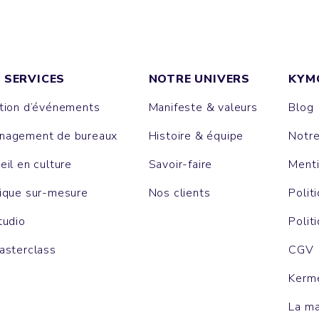
 SERVICES
NOTRE UNIVERS
KYM
tion d’événements
Manifeste & valeurs
Blog
agement de bureaux
Histoire & équipe
Notr
eil en culture
Savoir-faire
Menti
ique sur-mesure
Nos clients
Polit
tudio
Polit
asterclass
CGV
Kerm
La m