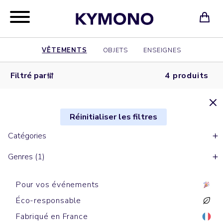
VÊTEMENTS
OBJETS
ENSEIGNES
Filtré par
4 produits
Réinitialiser les filtres
Catégories
Genres (1)
Pour vos événements
Éco-responsable
Fabriqué en France
T-shirts de sports
T-shirts manches courtes
T-shirts manches courtes
T-shirts de sports