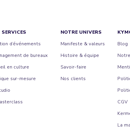
 SERVICES
NOTRE UNIVERS
KYM
tion d’événements
Manifeste & valeurs
Blog
agement de bureaux
Histoire & équipe
Notr
eil en culture
Savoir-faire
Menti
ique sur-mesure
Nos clients
Polit
tudio
Polit
asterclass
CGV
Kerm
La m