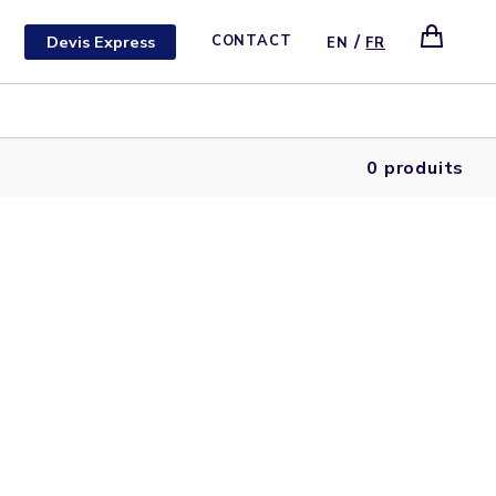
/
Devis Express
CONTACT
EN
FR
0 produits