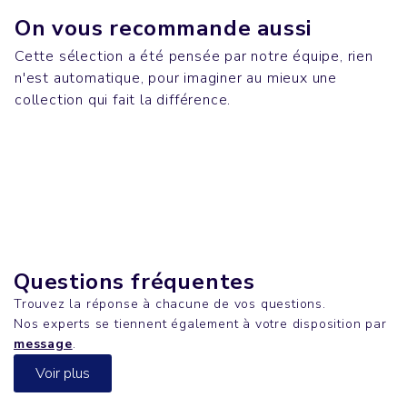
On vous recommande aussi
Cette sélection a été pensée par notre équipe, rien
n'est automatique, pour imaginer au mieux une
Chaussettes
Tech
collection qui fait la différence.
DISCO
T-shirts
DR DRE
Polos & Chemises
FREESTYLER
JANE
Questions fréquentes
Trouvez la réponse à chacune de vos questions.
Nos experts se tiennent également à votre disposition par
message
.
Voir plus