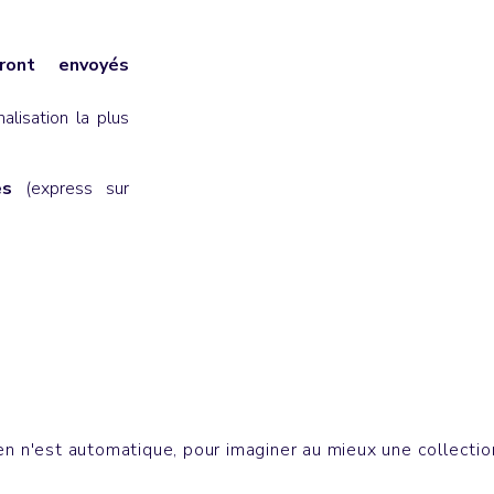
ont envoyés
lisation la plus
es
(express sur
 Gourdes
Bureau
DE LA SOUL
n n'est automatique, pour imaginer au mieux une collection 