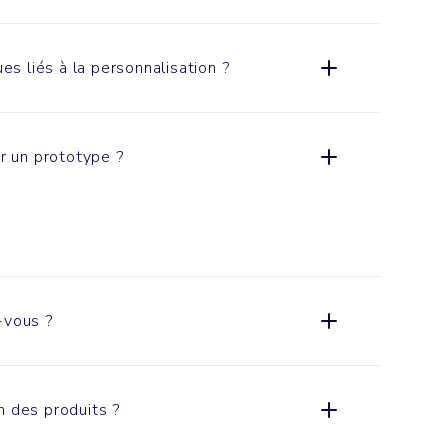
ues liés à la personnalisation ?
er un prototype ?
-vous ?
n des produits ?