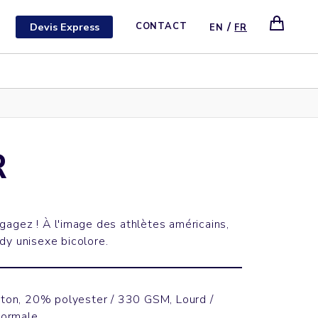
/
Devis Express
CONTACT
EN
FR
R
gagez ! À l'image des athlètes américains,
dy unisexe bicolore.
on, 20% polyester / 330 GSM, Lourd /
normale