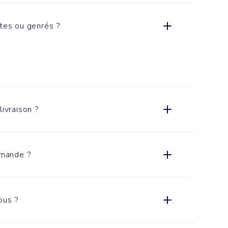
xtes ou genrés ?
livraison ?
mande ?
ous ?