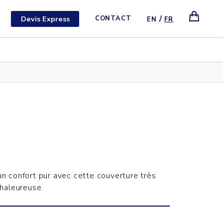
/
Devis Express
CONTACT
EN
FR
n confort pur avec cette couverture très
haleureuse.