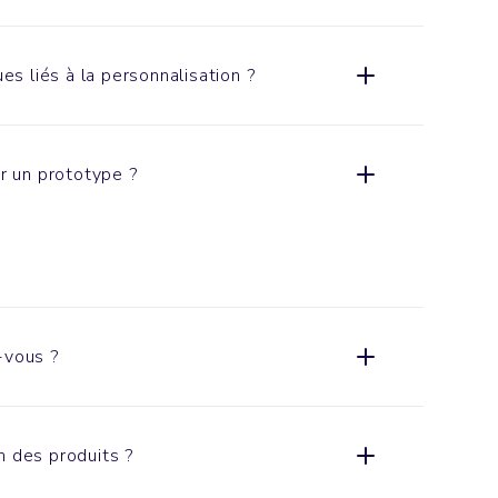
ues liés à la personnalisation ?
er un prototype ?
-vous ?
n des produits ?