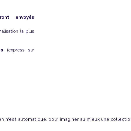
ont envoyés
lisation la plus
es
(express sur
 Gourdes
Extérieur
IOUS BIG
CIRCLE
n n'est automatique, pour imaginer au mieux une collection 