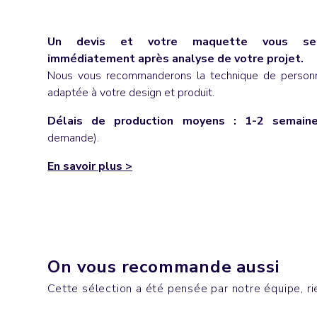
Un devis et votre maquette vous ser
immédiatement après analyse de votre projet.
Nous vous recommanderons la technique de personna
adaptée à votre design et produit.
Délais de production moyens : 1-2 semain
demande).
En savoir plus
>
Blousons & Parkas
Mugs &
On vous recommande aussi
COLORADO
NOTOR
Cette sélection a été pensée par notre équipe, rie