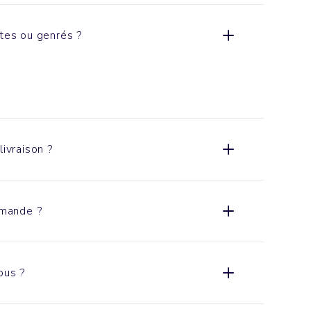
xtes ou genrés ?
livraison ?
mande ?
ous ?