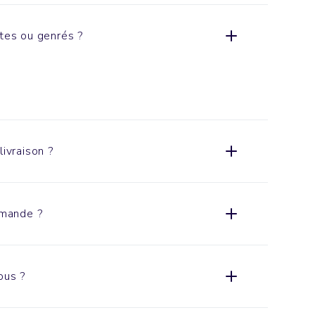
xtes ou genrés ?
livraison ?
mande ?
ous ?