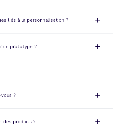
ues liés à la personnalisation ?
er un prototype ?
-vous ?
n des produits ?