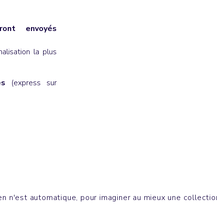
ont envoyés
lisation la plus
es
(express sur
 Gourdes
Sacs
P DOGG
SWING
n n'est automatique, pour imaginer au mieux une collection 