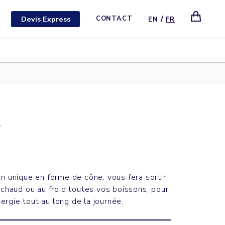
/
Devis Express
CONTACT
EN
FR
R
gn unique en forme de cône, vous fera sortir
 chaud ou au froid toutes vos boissons, pour
rgie tout au long de la journée.