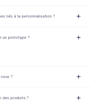
ues liés à la personnalisation ?
er un prototype ?
-vous ?
n des produits ?