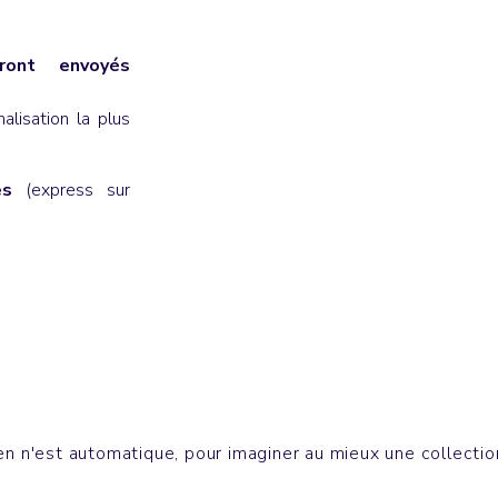
ont envoyés
lisation la plus
es
(express sur
ttes & Bobs
Bureau
DE LA SOUL
n n'est automatique, pour imaginer au mieux une collection 