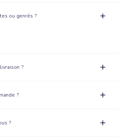
xtes ou genrés ?
livraison ?
mande ?
ous ?