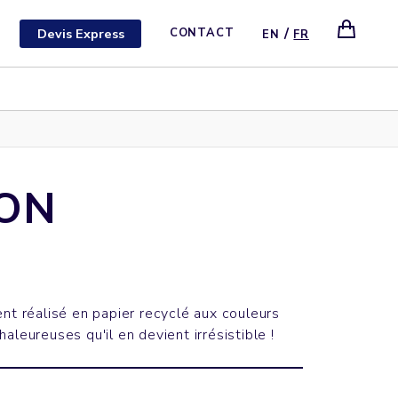
/
Devis Express
CONTACT
EN
FR
ON
ent réalisé en papier recyclé aux couleurs
aleureuses qu'il en devient irrésistible !