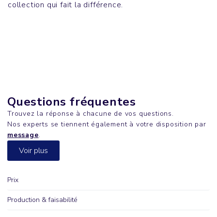
Casquettes & Bobs
collection qui fait la différence.
MOBB DEEP
Polos & Chemises
GAME
Mugs & Gourdes
PREPSTER
COLLECTOR
Questions fréquentes
Trouvez la réponse à chacune de vos questions.
Nos experts se tiennent également à votre disposition par
message
.
Voir plus
Prix
Production & faisabilité