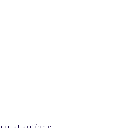
Blousons & Parkas
LINER
qui fait la différence.