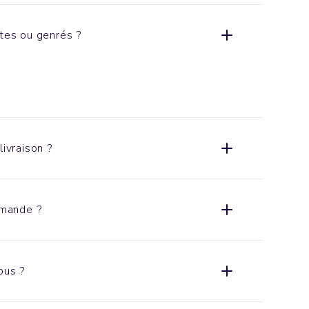
xtes ou genrés ?
livraison ?
mande ?
ous ?