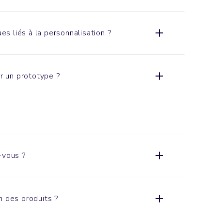
ues liés à la personnalisation ?
er un prototype ?
-vous ?
n des produits ?