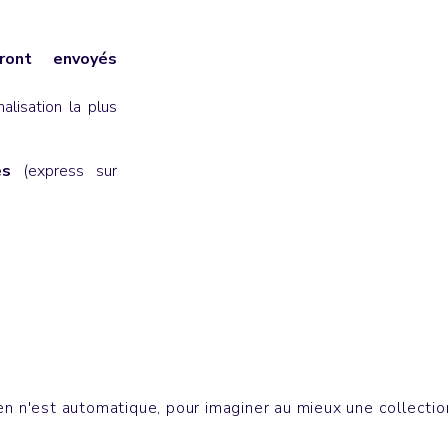
ont envoyés
lisation la plus
es
(express sur
T-shirts
ING BAG
CREATOR
n n'est automatique, pour imaginer au mieux une collection 