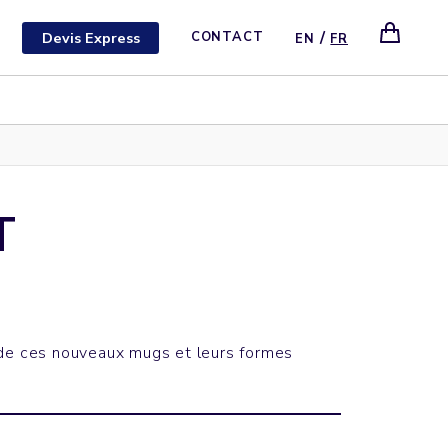
/
Devis Express
CONTACT
EN
FR
T
 de ces nouveaux mugs et leurs formes