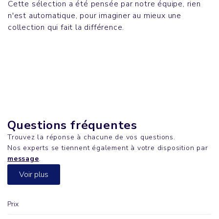
Cette sélection a été pensée par notre équipe, rien
n'est automatique, pour imaginer au mieux une
Bureau
Evenements
collection qui fait la différence.
MOBB DEEP
Sacs
KEEP
Polos & Chemises
SWING
PREPSTER
Questions fréquentes
Trouvez la réponse à chacune de vos questions.
Nos experts se tiennent également à votre disposition par
message
.
Voir plus
Prix