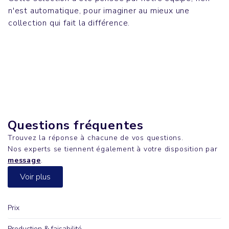
n'est automatique, pour imaginer au mieux une
Bureau
Sacs
collection qui fait la différence.
MOBB DEEP
T-shirts
SHOPPING BAG
Bureau
CREATOR
TOLKING
Questions fréquentes
Trouvez la réponse à chacune de vos questions.
Nos experts se tiennent également à votre disposition par
message
.
Voir plus
Prix
Production & faisabilité