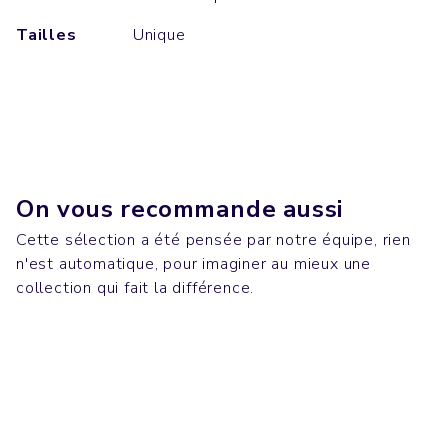
Tailles
Unique
On vous recommande aussi
Cette sélection a été pensée par notre équipe, rien
n'est automatique, pour imaginer au mieux une
Bureau
Sacs
collection qui fait la différence.
MOBB DEEP
Sweatshirts
TOTE BAG
T-shirts
CHANGER
CREATOR