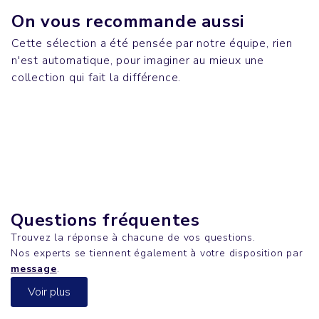
On vous recommande aussi
Cette sélection a été pensée par notre équipe, rien
n'est automatique, pour imaginer au mieux une
Bureau
Casquettes & Bobs
collection qui fait la différence.
MOBB DEEP
Sweatshirts
GAME
Bureau
CHANGER
CARTOON
Questions fréquentes
Trouvez la réponse à chacune de vos questions.
Nos experts se tiennent également à votre disposition par
message
.
Voir plus