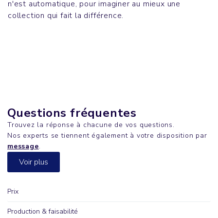
n'est automatique, pour imaginer au mieux une
Bureau
Casquettes & Bobs
collection qui fait la différence.
MOBB DEEP
Bureau
GAME
Sweatshirts
FIERCE
CRUISER
Questions fréquentes
Trouvez la réponse à chacune de vos questions.
Nos experts se tiennent également à votre disposition par
message
.
Voir plus
Prix
Production & faisabilité